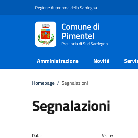
Regione Autonoma della Sardegna
Comune di
Pimentel
Provincia di Sud Sardegna
Amministrazione
Novità
Servi
Homepage
/
Segnalazioni
Segnalazioni
Data:
Visite: