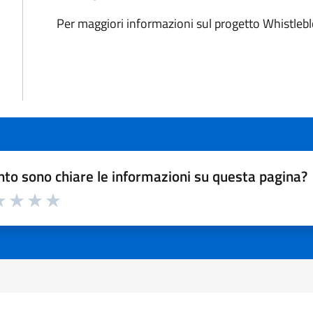
Per maggiori informazioni sul progetto Whistleblo
to sono chiare le informazioni su questa pagina?
a 1 a 5 stelle la pagina
 1 stelle su 5
luta 2 stelle su 5
Valuta 3 stelle su 5
Valuta 4 stelle su 5
Valuta 5 stelle su 5